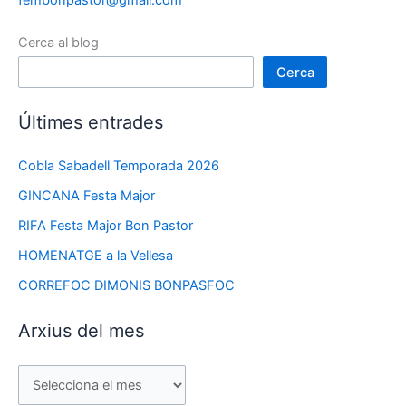
fembonpastor@gmail.com
Cerca al blog
Cerca
Últimes entrades
Cobla Sabadell Temporada 2026
GINCANA Festa Major
RIFA Festa Major Bon Pastor
HOMENATGE a la Vellesa
CORREFOC DIMONIS BONPASFOC
Arxius del mes
A
r