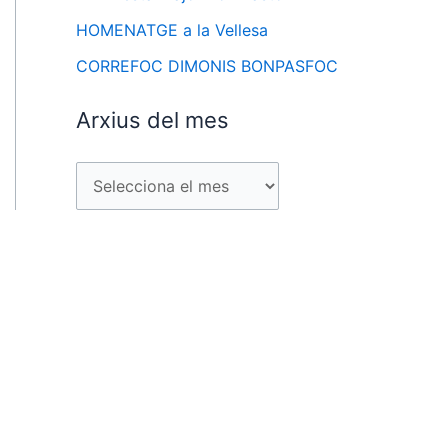
HOMENATGE a la Vellesa
CORREFOC DIMONIS BONPASFOC
Arxius del mes
A
r
x
i
u
s