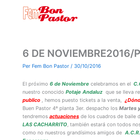
Vés
al
contingut
6 DE NOVIEMBRE2016/
Per
Fem Bon Pastor
/
30/10/2016
El próximo
6 de Noviembre
celebramos en el
C.C
nuestro conocido
Potaje
Andaluz
que se lleva r
publico
,
hemos puesto tickets a la venta,
¿Dónd
Buen Pastor 4º planta 3er. despacho los
Martes y
tendremos
actuaciones
de los cuadros de baile 
LAS CACHARRITO
, también estará con todos no
como no nuestros grandísimos amigos de
A.C.R