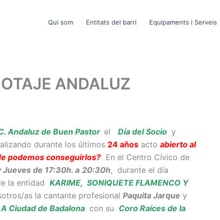
Qui som
Entitats del barri
Equipaments i Serveis
POTAJE ANDALUZ
. Andaluz de Buen Pastor
el
Día del Socio
y
ealizando durante los últimos
24 años
acto
abierto al
e podemos conseguirlos?
En el Centro Cívico de
 Jueves de 17:30h. a
20:30h
, durante el día
de la entidad
KARIME, SONIQUETE FLAMENCO Y
sotros/as la cantante profesional
Paquita Jarque
y
.A Ciudad de Badalona
con su
Coro Raíces de la