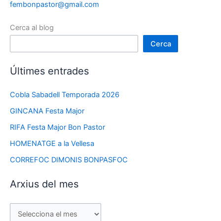
fembonpastor@gmail.com
Cerca al blog
Cerca
Últimes entrades
Cobla Sabadell Temporada 2026
GINCANA Festa Major
RIFA Festa Major Bon Pastor
HOMENATGE a la Vellesa
CORREFOC DIMONIS BONPASFOC
Arxius del mes
A