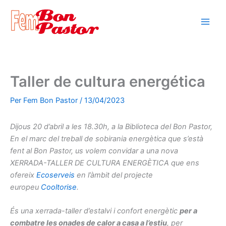
Vés
al
contingut
Taller de cultura energética
Per
Fem Bon Pastor
/
13/04/2023
Dijous 20 d’abril a les 18.30h, a la Biblioteca del Bon Pastor,
En el marc del treball de sobirania energètica que s’està
fent al Bon Pastor, us volem convidar a una nova
XERRADA-TALLER DE CULTURA ENERGÈTICA que ens
ofereix
Ecoserveis
en l’àmbit del projecte
europeu
Cooltorise
.
És una xerrada-taller d’estalvi i confort energètic
per a
combatre les onades de calor a casa a l’estiu
, per