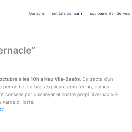
Qui som
Entitats del barri
Equipaments i Serveis
ernacle”
octubre a les 10h a Nau Vila-Besòs
. Es tracta d’un
le per un hort urbà: s’explicarà com fer-ho, quines
nt consells per dissenyar el nostre propi hivernacle.El
a Xarxa d’Horts.
87