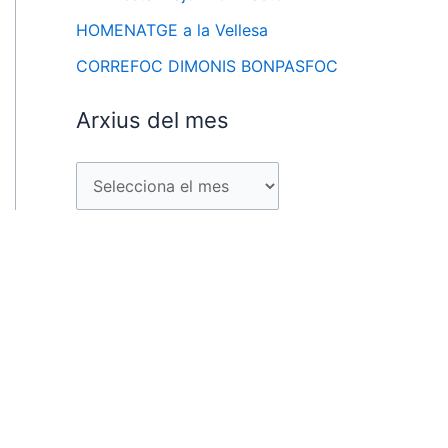
HOMENATGE a la Vellesa
CORREFOC DIMONIS BONPASFOC
Arxius del mes
A
r
x
i
u
s