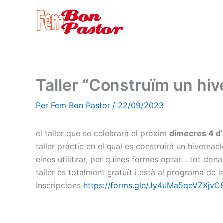
Vés
al
contingut
Taller “Construïm un hiv
Per
Fem Bon Pastor
/
22/09/2023
el taller que se celebrarà el pròxim
dimecres 4 d’
taller pràctic en el qual es construirà un hivernac
eines utilitzar, per quines formes optar… tot dona
taller és totalment gratuït i està al programa de l
Inscripcions
https://forms.gle/Jy4uMa5qeVZXjvC