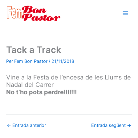
Vés
al
contingut
Tack a Track
Per
Fem Bon Pastor
/
21/11/2018
Vine a la Festa de l’encesa de les Llums de
Nadal del Carrer
No t’ho pots perdre!!!!!!!
←
Entrada anterior
Entrada següent
→