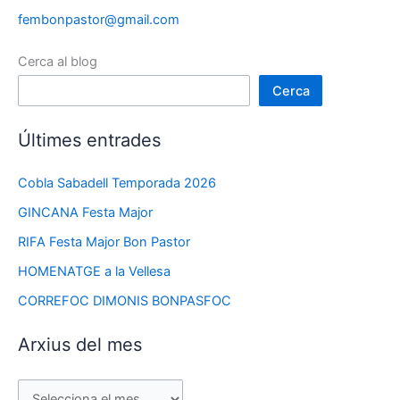
fembonpastor@gmail.com
Cerca al blog
Cerca
Últimes entrades
Cobla Sabadell Temporada 2026
GINCANA Festa Major
RIFA Festa Major Bon Pastor
HOMENATGE a la Vellesa
CORREFOC DIMONIS BONPASFOC
Arxius del mes
A