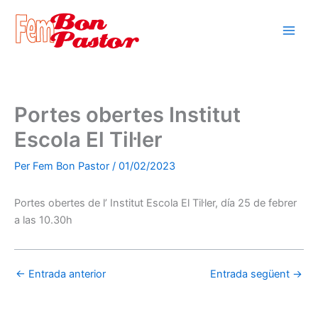
Vés
al
contingut
Portes obertes Institut
Escola El Til·ler
Per
Fem Bon Pastor
/
01/02/2023
Portes obertes de l’ Institut Escola El Til·ler, día 25 de febrer
a las 10.30h
←
Entrada anterior
Entrada següent
→