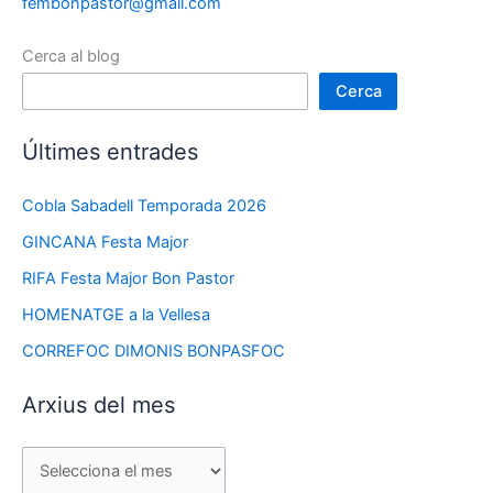
fembonpastor@gmail.com
Cerca al blog
Cerca
Últimes entrades
Cobla Sabadell Temporada 2026
GINCANA Festa Major
RIFA Festa Major Bon Pastor
HOMENATGE a la Vellesa
CORREFOC DIMONIS BONPASFOC
Arxius del mes
A