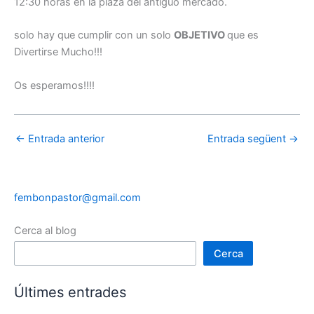
12:30 horas en la plaza del antiguo mercado.
solo hay que cumplir con un solo
OBJETIVO
que es
Divertirse Mucho!!!
Os esperamos!!!!
←
Entrada anterior
Entrada següent
→
fembonpastor@gmail.com
Cerca al blog
Cerca
Últimes entrades