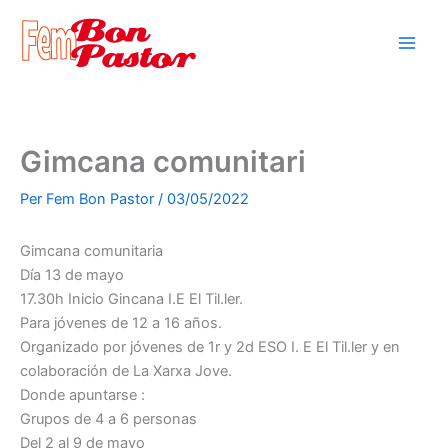
Vés
al
contingut
Gimcana comunitari
Per
Fem Bon Pastor
/
03/05/2022
Gimcana comunitaria
Día 13 de mayo
17.30h Inicio Gincana I.E El Til.ler.
Para jóvenes de 12 a 16 años.
Organizado por jóvenes de 1r y 2d ESO I. E El Til.ler y en
colaboración de La Xarxa Jove.
Donde apuntarse :
Grupos de 4 a 6 personas
Del 2 al 9 de mayo