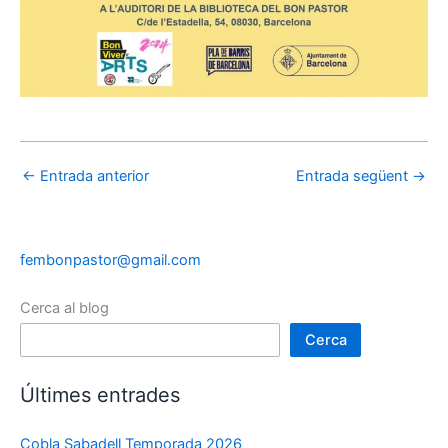
←
Entrada anterior
Entrada següent
→
fembonpastor@gmail.com
Cerca al blog
Cerca
Últimes entrades
Cobla Sabadell Temporada 2026