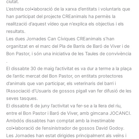
ciutat.
L’estreta col•laboració de la xarxa d’entitats i voluntaris que
han participat del projecte CREanimals ha permès la
realització d’aquest vídeo que n’explica els objectius i els
resultats.
Les dues Jornades Can Cíviques CREanimals s’han
organitzat en el marc del Pla de Barris de Baró de Viver i de
Bon Pastor, i són una iniciativa de les Taules de convivència
.
El dissabte 30 de maig l’activitat es va dur a terme a la plaça
de l’antic mercat del Bon Pastor, on entitats protectores
d’animals que van participar, els veterinaris del barri i
l’Associació d’Usuaris de gossos pigall van fer difusió de les
seves tasques.
El dissabte 6 de juny l’activitat va fer-se a la llera del riu,
entre el Bon Pastor i Baró de Viver, amb gimcana JOCANCI.
Ambdós dissabtes han comptat amb la inestimable
col•laboració de l’ensinistrador de gossos David Godoy.
Les Jornades han estat dirigides principalment als veïns i