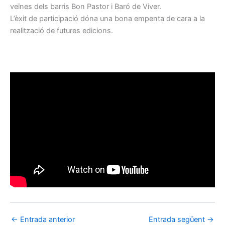
veïnes dels barris Bon Pastor i Baró de Viver.
L’èxit de participació dóna una bona empenta de cara a la
realització de futures edicions.
←
Entrada anterior
Entrada següent
→