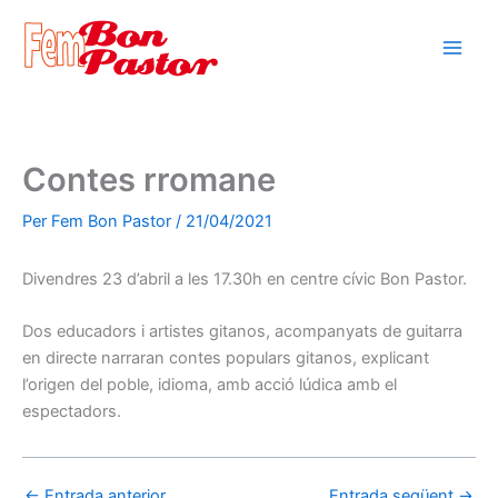
Vés
al
contingut
Contes rromane
Per
Fem Bon Pastor
/
21/04/2021
Divendres 23 d’abril a les 17.30h en centre cívic Bon Pastor.
Dos educadors i artistes gitanos, acompanyats de guitarra
en directe narraran contes populars gitanos, explicant
l’origen del poble, idioma, amb acció lúdica amb el
espectadors.
←
Entrada anterior
Entrada següent
→