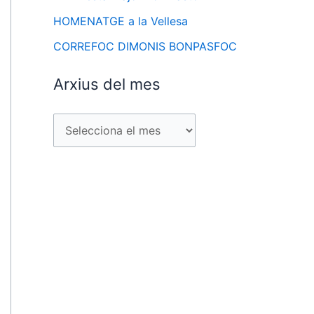
HOMENATGE a la Vellesa
CORREFOC DIMONIS BONPASFOC
Arxius del mes
A
r
x
i
u
s