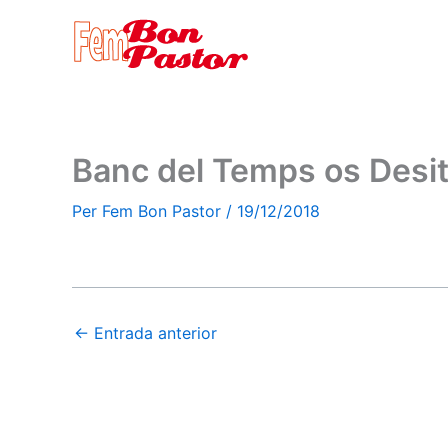
Vés
al
contingut
Banc del Temps os Desi
Per
Fem Bon Pastor
/
19/12/2018
←
Entrada anterior