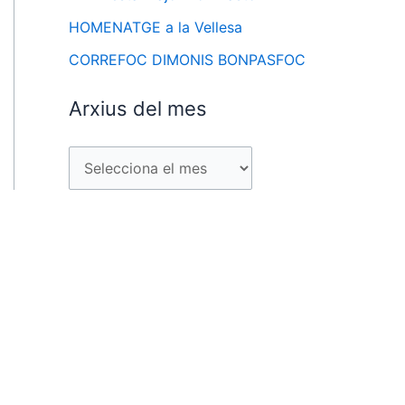
HOMENATGE a la Vellesa
CORREFOC DIMONIS BONPASFOC
Arxius del mes
A
r
x
i
u
s