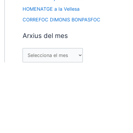
HOMENATGE a la Vellesa
CORREFOC DIMONIS BONPASFOC
Arxius del mes
A
r
x
i
u
s